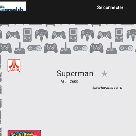
Se connecter
Accueil
Jeux
Annonces
Superman
Atari 2600
Maj le
Inconnu
par
Se connecter