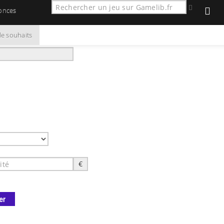
onces
de souhaits
€