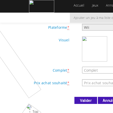
Accueil
Jeux
Ann
Nom
*
Ajouter un jeu à ma liste 
Plateforme
*
Visuel
Complet
*
Prix achat souhaité
*
Top