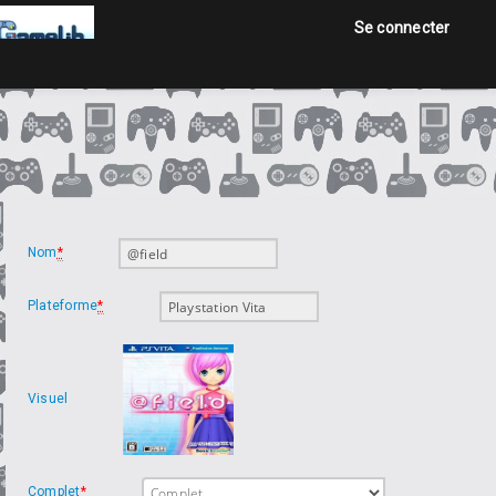
Se connecter
Accueil
Jeux
Annonces
Nom
*
Plateforme
*
Se connecter
Visuel
Complet
*